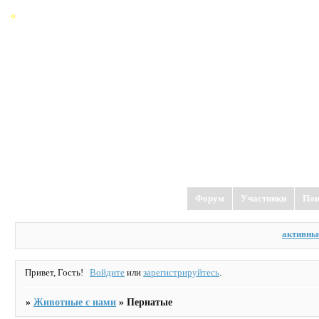
Форум
Участники
Пои
активны
Привет, Гость!
Войдите
или
зарегистрируйтесь
.
»
Животные с нами
»
Пернатые